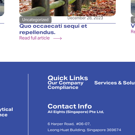
December 28, 2023
Uncategorized
Quo occaecati sequi et
V
Re
repellendus.
Read full article
Quick Links
Our Company
Services & Solu
Compliance
Contact Info
ytical
All Eights (Singapore) Pte Ltd,
nce
6 Harper Road, #06-07,
Leong Huat Building. Singapore 369674