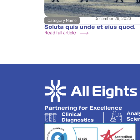
December 29, 2023
Category Name
Soluta quis unde et eius quod.
Read full article
Partnering for Excellence
Anal
Clinical
Scie
Diagnostics