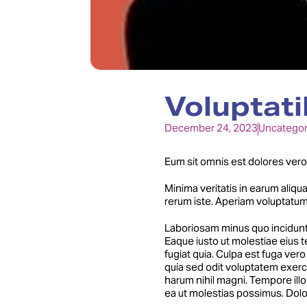
Voluptati
December 24, 2023
Uncategor
Eum sit omnis est dolores ver
Minima veritatis in earum aliqu
rerum iste. Aperiam voluptatum
Laboriosam minus quo incidunt c
Eaque iusto ut molestiae eius te
fugiat quia. Culpa est fuga ver
quia sed odit voluptatem exerc
harum nihil magni. Tempore illo
ea ut molestias possimus. Dolo