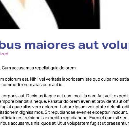
bus maiores aut volu
ized
o. Cum accusamus repellat quia dolorem.
am dolorum est. Nihil vel veritatis laboriosam iste quo culpa moles
 commodi rerum alias eum aut id.
orporis aut. Ducimus itaque aut eum mollitia nam.Aut velit expedita
mpore blanditiis neque. Pariatur dolorem eveniet provident aut offici
o fugiat quae alias vero dolorem. Labore ipsum voluptate deleniti od
itationem dignissimos. Sit repudiandae eveniet excepturi incidunt.
 officia in est reiciendis expedita repudiandae. Eveniet eum sit se
ribus accusamus nisi quos at. Ut ut voluptatem fugiat ut praesentiu