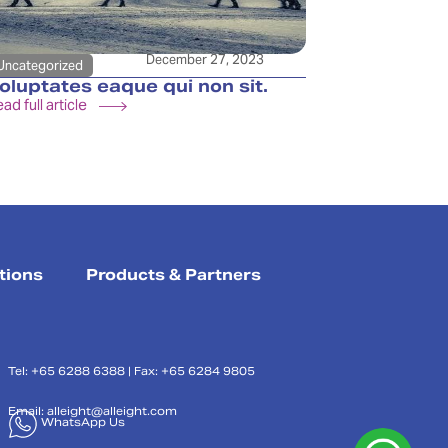
December 27, 2023
Uncategorized
oluptates eaque qui non sit.
ad full article
tions
Products & Partners
Tel: +65 6288 6388 | Fax: +65 6284 9805
Email:
alleight@alleight.com
WhatsApp Us