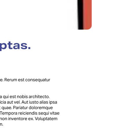
ptas.
tiae. Rerum est consequatur
 qui est nobis architecto.
a aut vel. Aut iusto alias ipsa
it quae. Pariatur doloremque
 Tempora reiciendis sequi vitae
d non inventore ex. Voluptatem
m.