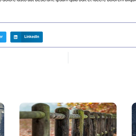
 dolore iusto aut deserunt. Ipsum quia odit et facere dolorem aliq
er
LinkedIn