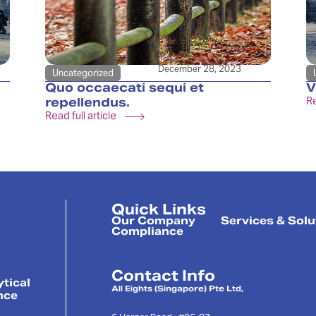
December 28, 2023
Uncategorized
Quo occaecati sequi et
V
Re
repellendus.
Read full article
Quick Links
Our Company
Services & Solu
Compliance
Contact Info
ytical
All Eights (Singapore) Pte Ltd,
nce