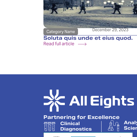
December 29, 2023
Category Name
Soluta quis unde et eius quod.
Read full article
Partnering for Excellence
Anal
Clinical
Scie
Diagnostics