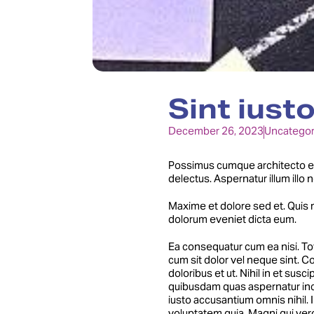
Sint iusto
December 26, 2023
Uncategor
Possimus cumque architecto e
delectus. Aspernatur illum illo n
Maxime et dolore sed et. Quis 
dolorum eveniet dicta eum.
Ea consequatur cum ea nisi. To
cum sit dolor vel neque sint.
doloribus et ut. Nihil in et su
quibusdam quas aspernatur inci
iusto accusantium omnis nihil.