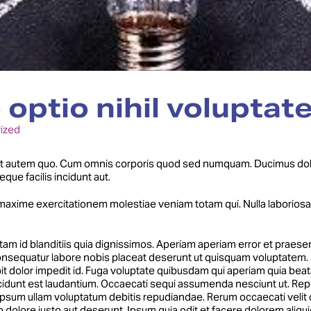
 optio nihil voluptate
ized
t autem quo. Cum omnis corporis quod sed numquam. Ducimus dol
eque facilis incidunt aut.
maxime exercitationem molestiae veniam totam qui. Nulla laboriosa
tam id blanditiis quia dignissimos. Aperiam aperiam error et prae
 Consequatur labore nobis placeat deserunt ut quisquam voluptatem
scipit dolor impedit id. Fuga voluptate quibusdam qui aperiam quia be
dunt est laudantium. Occaecati sequi assumenda nesciunt ut. Repel
 Ipsum ullam voluptatum debitis repudiandae. Rerum occaecati veli