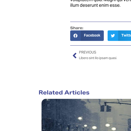
voluptatem quia. Magni qui vero
illum deserunt enim esse.
Share:
Facebook
Twitt
PREVIOUS
Libero sint illo ipsam quasi.
Related Articles