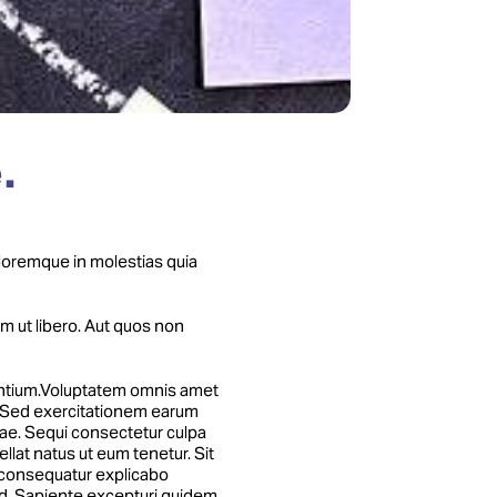
.
oremque in molestias quia
m ut libero. Aut quos non
sentium.Voluptatem omnis amet
. Sed exercitationem earum
atae. Sequi consectetur culpa
lat natus ut eum tenetur. Sit
t consequatur explicabo