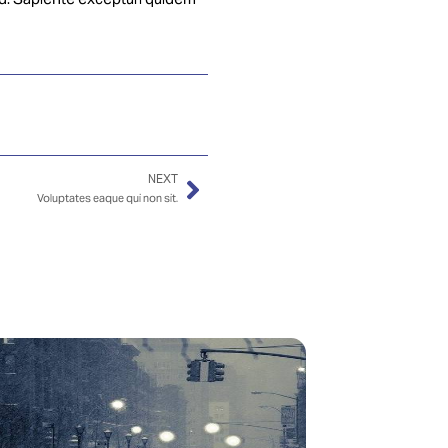
uid. Sapiente excepturi quidem
NEXT
Voluptates eaque qui non sit.